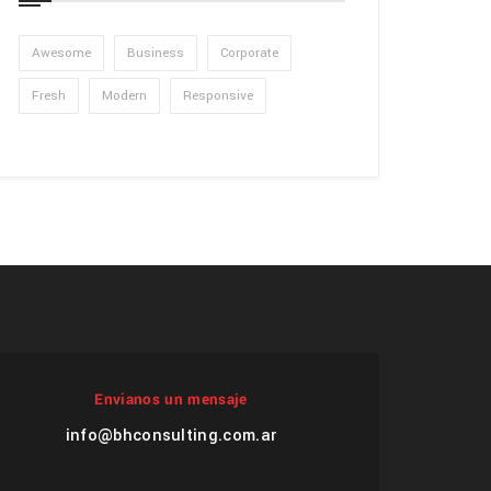
Awesome
Business
Corporate
Fresh
Modern
Responsive
Envianos un mensaje
info@bhconsulting.com.ar