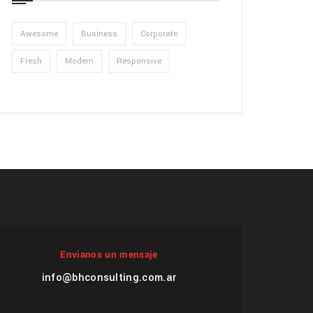
Awesome
Business
Corporate
Fresh
Modern
Responsive
Envianos un mensaje
info@bhconsulting.com.ar